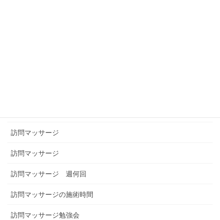
腰椎圧迫骨折
膝の痛み
膝痛
膝痛とこむら返り
膝痛軽減運動
自律神経
訪問マッサージ
訪問マッサージ
訪問マッサージ 週何回
訪問マッサージの施術時間
訪問マッサージ勉強会